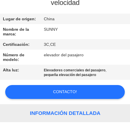
LA
velocidad
FÁBRICA
Lugar de origen:
China
CONTROL
Nombre de la
SUNNY
marca:
DE
Certificación:
3C,CE
CALIDAD
Número de
elevador del pasajero
modelo:
ÉNTRENOS
Alta luz:
,
Elevadores comerciales del pasajero
EN
pequeña elevación del pasajero
CONTACTO
CONTACTO!
CON
PIDA
INFORMACIÓN DETALLADA
UNA