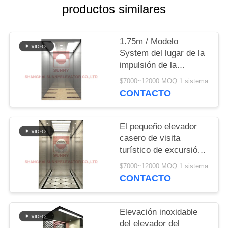
CITA
productos similares
MAPA
1.75m / Modelo
DEL
System del lugar de la
impulsión de la
SITIO
velocidad de la
$7000~12000 MOQ:1 sistema
elevación del elevador
CONTACTO
del pasajero de S
PRIVACY
POLICY
El pequeño elevador
casero de visita
turístico de excursión
del pasajero levanta
$7000~12000 MOQ:1 sistema
los elevadores de
CONTACTO
cristal panorámicos
Elevación inoxidable
del elevador del