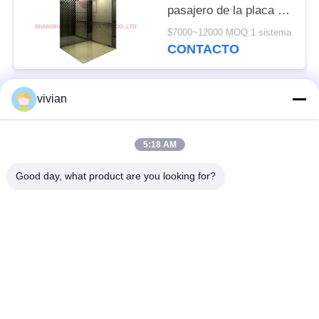
pasajero de la placa de
acero del espejo con
$7000~12000 MOQ:1 sistema
con el titanio negro
CONTACTO
vivian
Categorías Populares
Todos
5:18 AM
Sitio de la máquina
elevador del pasajero
menos elevador
Good day, what product are you looking for?
Elevador panorámico
elevador de carga
Elevadores caseros
Elevador del hospital
residenciales
Elevador del
escalera móvil del