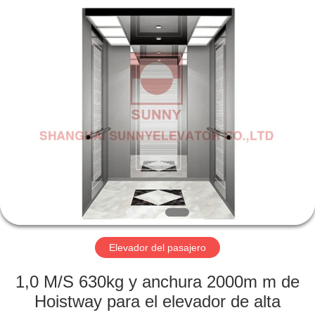
SHANGHAI
SUNNY
ELEVATOR
CO.,LTD.
All
Rights
Reserved.
HOGAR
PRODUCTOS
VIDEOS
SOBRE
NOSOTROS
Elevador del pasajero
VIAJE
1,0 M/S 630kg y anchura 2000m m de
DE
Hoistway para el elevador de alta