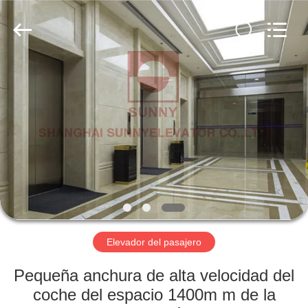
SHANGHAI
SUNNY
ELEVATOR
CO.,LTD.
All
Rights
Reserved.
HOGAR
PRODUCTOS
VIDEOS
SOBRE
NOSOTROS
Elevador del pasajero
VIAJE
Pequeña anchura de alta velocidad del
DE
coche del espacio 1400m m de la