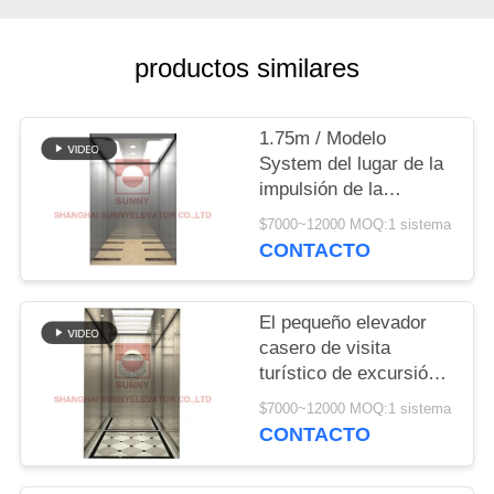
CITA
productos similares
MAPA
DEL
1.75m / Modelo
SITIO
System del lugar de la
impulsión de la
velocidad de la
PRIVACY
$7000~12000 MOQ:1 sistema
elevación del elevador
CONTACTO
POLICY
del pasajero de S
El pequeño elevador
casero de visita
turístico de excursión
del pasajero levanta
$7000~12000 MOQ:1 sistema
los elevadores de
CONTACTO
cristal panorámicos