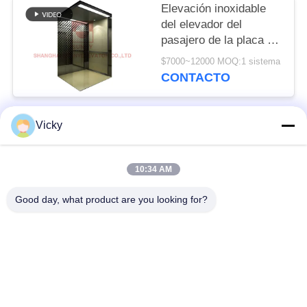
Elevación inoxidable
del elevador del
pasajero de la placa de
acero del espejo con
$7000~12000 MOQ:1 sistema
con el titanio negro
CONTACTO
Vicky
Categorías Populares
Todos
10:34 AM
Sitio de la máquina
elevador del pasajero
menos elevador
Good day, what product are you looking for?
Elevador panorámico
elevador de carga
Elevadores caseros
Elevador del hospital
residenciales