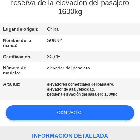
LA
reserva de la elevación del pasajero
1600kg
FÁBRICA
Lugar de origen:
China
CONTROL
DE
Nombre de la
SUNNY
marca:
CALIDAD
Certificación:
3C,CE
Número de
elevador del pasajero
ÉNTRENOS
modelo:
EN
Alta luz:
,
elevadores comerciales del pasajero
,
elevador de alta velocidad
CONTACTO
pequeña elevación del pasajero 1600kg
CON
CONTACTO!
PIDA
UNA
INFORMACIÓN DETALLADA