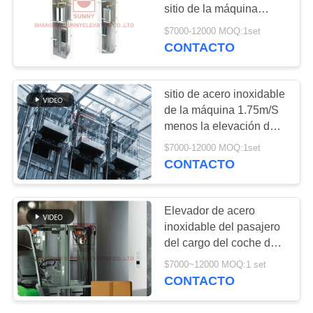
CITA
sitio de la máquina
menos la elevación del
$7000-12000 MOQ:1set
elevador con el
CONTACTO
200
MAPA
interruptor de la puerta
Elevadores caseros
DEL
del elevador
SITIO
sitio de acero inoxidable
residenciales
de la máquina 1.75m/S
menos la elevación del
PRIVACY
pasajero del elevador 6
$7000-12000 MOQ:1set
POLICY
CONTACTO
65
Elevador de acero
Elevador del
inoxidable del pasajero
del cargo del coche de
hospital
elevador de carga de
$7000~12000 MOQ:1 set
Machineless
CONTACTO