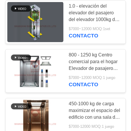
1.0 - elevación del
elevador del pasajero
58
del elevador 1000kg de
Elevador del
Roomless de la
$7000~12000 MOQ:1set
máquina de la velocidad
CONTACTO
automóvil
2.5m/S
800 - 1250 kg Centro
comercial para el hogar
Elevador de pasajeros
Sala de máquinas
81
$7000~12000 MOQ:1 juego
pequeña
CONTACTO
escalera móvil del
centro comercial
450-1000 kg de carga
maximizar el espacio del
edificio con una sala de
máquinas menos
$7000-12000 MOQ:1 juego
ascensor