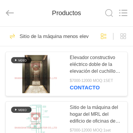
SHANGHAI
SUNNY
ELEVATOR
Productos
CO.,LTD.
All
Rights
Reserved.
HOGAR
186
Sitio de la máquina menos elevador
elevador del
PRODUCTOS
pasajero
Elevador constructivo
eléctrico doble de la
VIDEOS
elevación del cuchillo
1600kg MRL de la
$7000-12000 MOQ:1SET
puerta del CE
SOBRE
CONTACTO
118
NOSOTROS
Sitio de la máquina
Sitio de la máquina del
VIAJE
hogar del MRL del
menos elevador
edificio de oficinas de
DE
VVVF 800kg menos el
$7000-12000 MOQ:1set