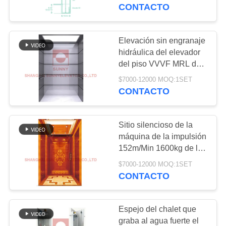
LA
elevador
CONTACTO
FÁBRICA
Elevación sin engranaje
108
CONTROL
hidráulica del elevador
Elevador
del piso VVVF MRL del
DE
PVC de la carga 450kg
panorámico
$7000-12000 MOQ:1SET
CALIDAD
CONTACTO
ÉNTRENOS
Sitio silencioso de la
EN
máquina de la impulsión
CONTACTO
152m/Min 1600kg de la
114
CA menos la elevación
CON
$7000-12000 MOQ:1SET
del elevador
CONTACTO
elevador de carga
PIDA
Espejo del chalet que
UNA
graba al agua fuerte el