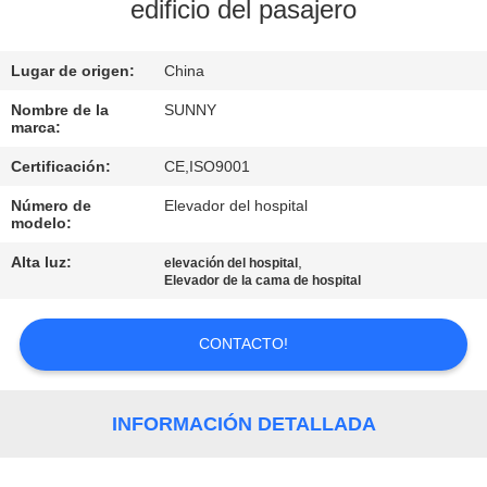
LA
edificio del pasajero
FÁBRICA
Lugar de origen:
China
CONTROL
Nombre de la
SUNNY
marca:
DE
Certificación:
CE,ISO9001
CALIDAD
Número de
Elevador del hospital
modelo:
ÉNTRENOS
Alta luz:
,
elevación del hospital
EN
Elevador de la cama de hospital
CONTACTO
CONTACTO!
CON
PIDA
INFORMACIÓN DETALLADA
UNA