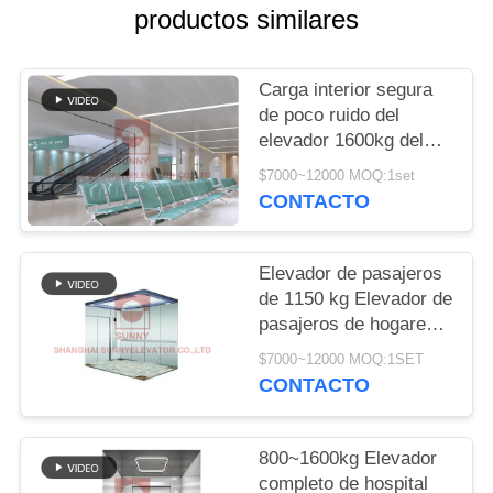
CITA
productos similares
MAPA
Carga interior segura
DEL
de poco ruido del
elevador 1600kg del
SITIO
hospital para la cama
$7000~12000 MOQ:1set
del interno
CONTACTO
PRIVACY
POLICY
Elevador de pasajeros
de 1150 kg Elevador de
pasajeros de hogares
pequeños Hospital
$7000~12000 MOQ:1SET
Hotel Elevador
CONTACTO
800~1600kg Elevador
completo de hospital