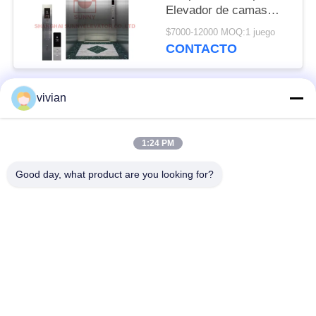
Elevador de camas
médicas/elevador
$7000-12000 MOQ:1 juego
médico para pacientes
CONTACTO
vivian
Categorías Populares
Todos
1:24 PM
Sitio de la máquina
elevador del pasajero
menos elevador
Good day, what product are you looking for?
Elevador panorámico
elevador de carga
Elevadores caseros
Elevador del hospital
residenciales
Elevador del
escalera móvil del