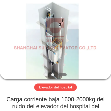
SHANGHAI
SUNNY
ELEVATOR
CO.,LTD.
All
Rights
Reserved.
HOGAR
PRODUCTOS
VIDEOS
SOBRE
NOSOTROS
Elevador del hospital
VIAJE
Carga corriente baja 1600-2000kg del
DE
ruido del elevador del hospital del