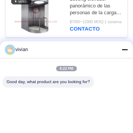
panorámico de las
personas de la carga
13 con acero
$7000~12000 MOQ:1 sistema
inoxidable del pelo
CONTACTO
largo
vivian
Categorías Populares
Todos
8:22 PM
Sitio de la máquina
elevador del pasajero
menos elevador
Good day, what product are you looking for?
Elevador panorámico
elevador de carga
Elevadores caseros
Elevador del hospital
residenciales