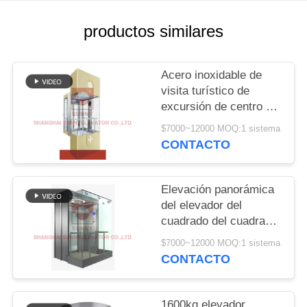
CITA
productos similares
MAPA
DEL
Acero inoxidable de
visita turístico de
SITIO
excursión de centro del
elevador del pasajero
$7000~12000 MOQ:1 sistema
PRIVACY
de la puerta de
CONTACTO
apertura
POLICY
Elevación panorámica
del elevador del
cuadrado del cuadrado
2000kg 1.75m/S del CE
$7000~12000 MOQ:1 sistema
para el supermercado
CONTACTO
1600kg elevador