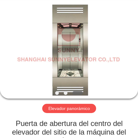
SHANGHAI
SUNNY
ELEVATOR
CO.,LTD.
All
Rights
Reserved.
HOGAR
PRODUCTOS
VIDEOS
SOBRE
NOSOTROS
Elevador panorámico
VIAJE
Puerta de abertura del centro del
DE
elevador del sitio de la máquina del