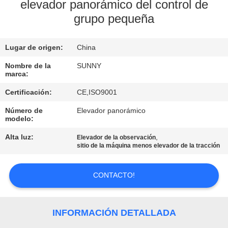
LA
elevador panorámico del control de
grupo pequeña
FÁBRICA
Lugar de origen:
China
CONTROL
DE
Nombre de la
SUNNY
marca:
CALIDAD
Certificación:
CE,ISO9001
Número de
Elevador panorámico
ÉNTRENOS
modelo:
EN
Alta luz:
,
Elevador de la observación
sitio de la máquina menos elevador de la tracción
CONTACTO
CON
CONTACTO!
PIDA
INFORMACIÓN DETALLADA
UNA